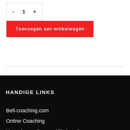
-
+
Protein
Pleasures
Toevoegen aan winkelwagen
E-
Book
aantal
HANDIGE LINKS
Bell-coaching.com
Online Coaching